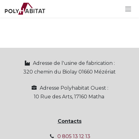
Se rendre au contenu
Adresse de l'usine de fabrication :
320 chemin du Biolay 01660 Mézériat
Adresse Polyhabitat Ouest :
10 Rue des Arts, 17160 Matha
Contacts
0 805 13 12 13